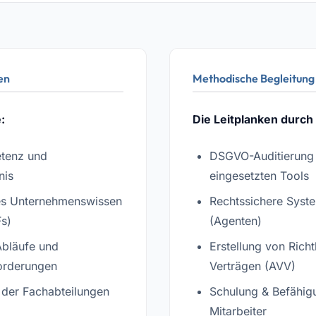
en
Methodische Begleitung
:
Die Leitplanken durch
tenz und
DSGVO-Auditierung
nis
eingesetzten Tools
es Unternehmenswissen
Rechtssichere Syste
Fs)
(Agenten)
Abläufe und
Erstellung von Richt
orderungen
Verträgen (AVV)
 der Fachabteilungen
Schulung & Befähig
Mitarbeiter