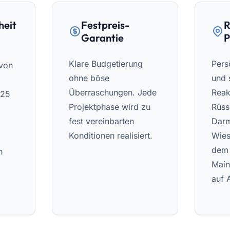
heit
Festpreis-
R
Garantie
P
Klare Budgetierung
Pers
 von
ohne böse
und 
Überraschungen. Jede
Reak
 25
Projektphase wird zu
Rüss
fest vereinbarten
Darm
Konditionen realisiert.
Wies
dem 
n
Main
auf 