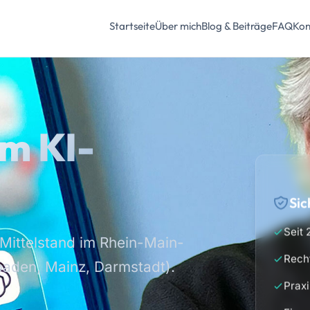
Startseite
Über mich
Blog & Beiträge
FAQ
Kon
im KI-
Sic
Seit 
Mittelstand im Rhein-Main-
Rech
baden, Mainz, Darmstadt).
Prax