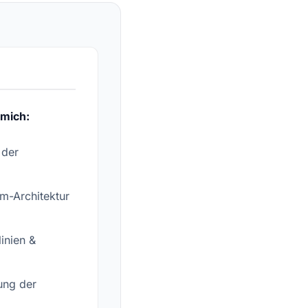
 mich:
 der
m-Architektur
linien &
ung der