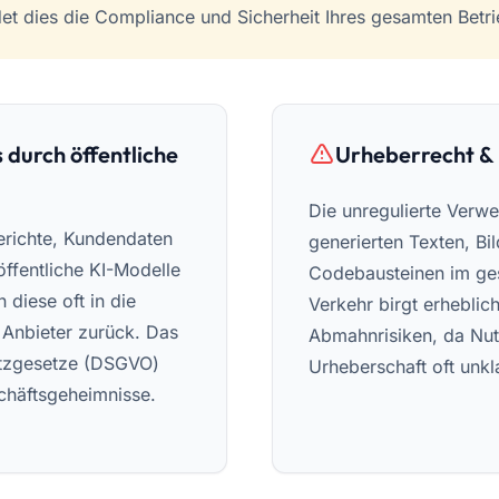
et dies die Compliance und Sicherheit Ihres gesamten Betri
 durch öffentliche
Urheberrecht &
Die unregulierte Verw
erichte, Kundendaten
generierten Texten, Bi
öffentliche KI-Modelle
Codebausteinen im ges
 diese oft in die
Verkehr birgt erheblich
 Anbieter zurück. Das
Abmahnrisiken, da Nu
utzgesetze (DSGVO)
Urheberschaft oft unkla
chäftsgeheimnisse.