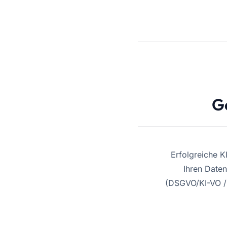
G
Erfolgreiche K
Ihren Date
(DSGVO/KI-VO / 