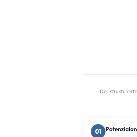
Der strukturiert
Potenzialan
01