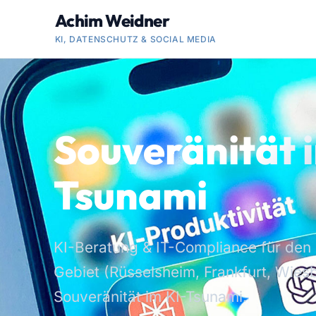
Achim Weidner
KI, DATENSCHUTZ & SOCIAL MEDIA
Souveränität 
Tsunami
KI-Beratung & IT-Compliance für den 
Gebiet (Rüsselsheim, Frankfurt, Wies
Souveränität im KI-Tsunami.