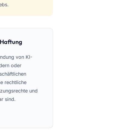
ebs.
 Haftung
endung von KI-
ldern oder
chäftlichen
e rechtliche
tzungsrechte und
r sind.