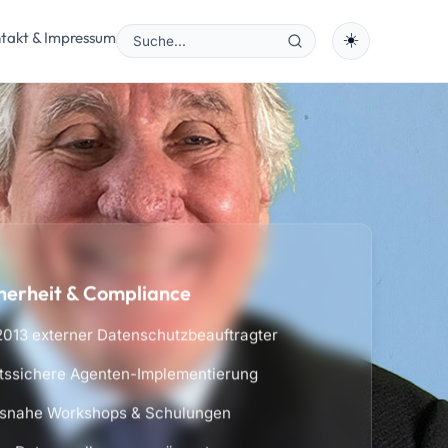
takt & Impressum
☀️
herheit & Compliance
2013 externer Datenschutzbeauftragter
tssichere Agenten-Implementierung
isnahe Workshops & Schulungen